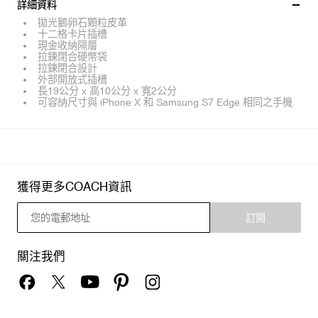
詳細資料
拋光鵝卵石顆粒皮革
十二格卡片插槽
現金收納隔層
拉鍊閉合硬幣袋
拉鍊閉合設計
外部開放式插槽
長19公分 x 高10公分 x 寬2公分
可容納尺寸與 iPhone X 和 Samsung S7 Edge 相同之手機
獲得更多COACH資訊
訂閱
關注我們