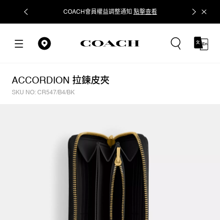
COACH會員權益調整通知
點擊查看
立即追蹤
ACCORDION 拉鍊皮夾
SKU NO: CR547/B4/BK