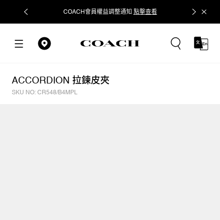
COACH會員權益調整通知
點擊查看
立即追蹤
ACCORDION 拉鍊皮夾
SKU NO: CR548/B4MPL