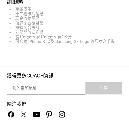
詳細資料
精緻皮革
十二格卡片插槽
現金收納隔層
拉鍊閉合硬幣袋
拉鍊閉合設計
外部開放式插槽
長19公分 x 高10公分 x 寬2公分
可容納 iPhone X 以及 Samsung S7 Edge 等尺寸之手機
獲得更多COACH資訊
訂閱
關注我們