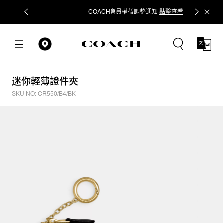
COACH會員權益調整通知
點擊查看
立即追蹤
迷你輕薄證件夾
SKU NO: CR550/B4/BK