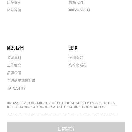
店舖查詢
聯絡我們
網站導航
800-902-308
關於我們
法律
公司資料
使用條款
工作機會
安全與隱私
品牌保護
全球商業誠信計畫
TAPESTRY
©2022 COACH® / MICKEY MOUSE CHARACTER: TM & © DISNEY.
KEITH HARING ARTWORK: © KEITH HARING FOUNDATION.
©2022 COACH IP HOLDINGS LLC. COACH, COACH SIGNATURE C
DESIGN, COACH & TAG DESIGN, COACH HORSE & CARRIAGE
DESIGN ARE REGISTERED TRADEMARKS OF COACH IP HOLDINGS
LLC.
目前缺貨