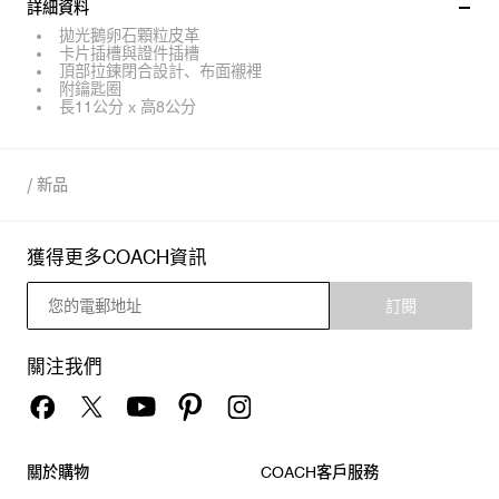
詳細資料
拋光鵝卵石顆粒皮革
卡片插槽與證件插槽
頂部拉鍊閉合設計、布面襯裡
附鑰匙圈
長11公分 x 高8公分
/
新品
獲得更多COACH資訊
訂閱
關注我們
關於購物
COACH客戶服務