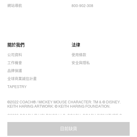
網站導航
800-902-308
關於我們
法律
公司資料
使用條款
工作機會
安全與隱私
品牌保護
全球商業誠信計畫
TAPESTRY
©2022 COACH® / MICKEY MOUSE CHARACTER: TM & © DISNEY.
KEITH HARING ARTWORK: © KEITH HARING FOUNDATION.
©2022 COACH IP HOLDINGS LLC. COACH, COACH SIGNATURE C
DESIGN, COACH & TAG DESIGN, COACH HORSE & CARRIAGE
DESIGN ARE REGISTERED TRADEMARKS OF COACH IP HOLDINGS
LLC.
目前缺貨