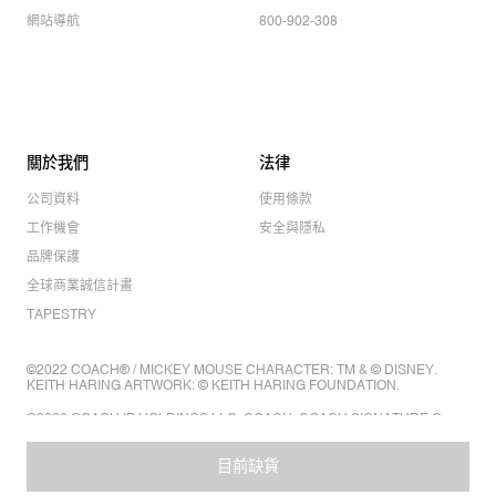
網站導航
800-902-308
關於我們
法律
公司資料
使用條款
工作機會
安全與隱私
品牌保護
全球商業誠信計畫
TAPESTRY
©2022 COACH® / MICKEY MOUSE CHARACTER: TM & © DISNEY.
KEITH HARING ARTWORK: © KEITH HARING FOUNDATION.
©2022 COACH IP HOLDINGS LLC. COACH, COACH SIGNATURE C
DESIGN, COACH & TAG DESIGN, COACH HORSE & CARRIAGE
DESIGN ARE REGISTERED TRADEMARKS OF COACH IP HOLDINGS
LLC.
目前缺貨