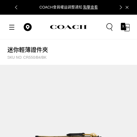
COACH會員權益調整通知
點擊查看
立即追蹤
迷你輕薄證件夾
SKU NO: CR550/B4/BK