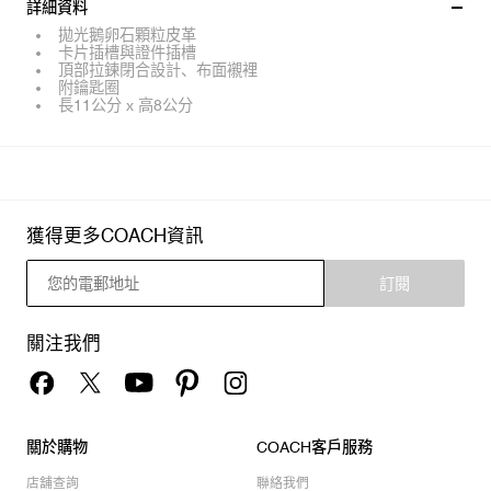
詳細資料
拋光鵝卵石顆粒皮革
卡片插槽與證件插槽
頂部拉鍊閉合設計、布面襯裡
附鑰匙圈
長11公分 x 高8公分
獲得更多COACH資訊
訂閱
關注我們
關於購物
COACH客戶服務
店舖查詢
聯絡我們