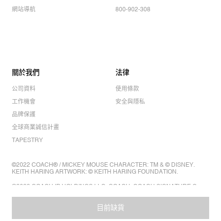
網站導航
800-902-308
關於我們
法律
公司資料
使用條款
工作機會
安全與隱私
品牌保護
全球商業誠信計畫
TAPESTRY
©2022 COACH® / MICKEY MOUSE CHARACTER: TM & © DISNEY.
KEITH HARING ARTWORK: © KEITH HARING FOUNDATION.
©2022 COACH IP HOLDINGS LLC. COACH, COACH SIGNATURE C
DESIGN, COACH & TAG DESIGN, COACH HORSE & CARRIAGE
DESIGN ARE REGISTERED TRADEMARKS OF COACH IP HOLDINGS
LLC.
目前缺貨