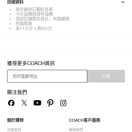
詳細資料
拋光鵝卵石顆粒皮革
卡片插槽與證件插槽
頂部拉鍊閉合設計、布面襯裡
附鑰匙圈
長11公分 x 高8公分
獲得更多COACH資訊
訂閱
關注我們
關於購物
COACH客戶服務
店舖查詢
聯絡我們