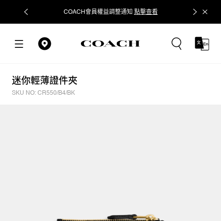
COACH會員權益調整通知
點擊查看
立即追蹤
迷你輕薄證件夾
SKU NO: CR550/B4/BK