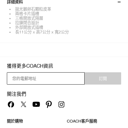
詳細資料
拋光鵝卵石顆粒皮革
兩格卡片插槽
三格開放式隔層
拉鍊閉合設計
外部開放式插槽
長11公分 x 高7公分 x 寬2公分
獲得更多COACH資訊
訂閱
關注我們
關於購物
COACH客戶服務