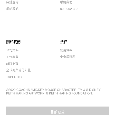
店舖查詢
聯絡我們
網站導航
800-902-308
關於我們
法律
公司資料
使用條款
工作機會
安全與隱私
品牌保護
全球商業誠信計畫
TAPESTRY
©2022 COACH® / MICKEY MOUSE CHARACTER: TM & © DISNEY.
KEITH HARING ARTWORK: © KEITH HARING FOUNDATION.
©2022 COACH IP HOLDINGS LLC. COACH, COACH SIGNATURE C
DESIGN, COACH & TAG DESIGN, COACH HORSE & CARRIAGE
DESIGN ARE REGISTERED TRADEMARKS OF COACH IP HOLDINGS
LLC.
目前缺貨