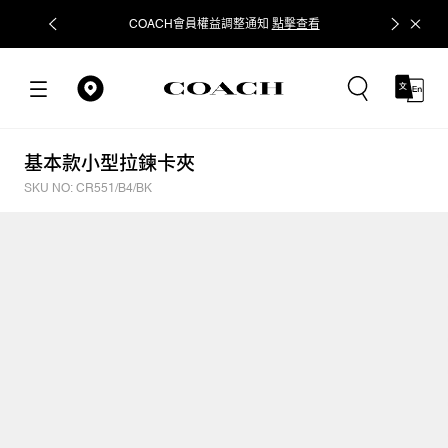
COACH會員權益調整通知
點擊查看
立即追蹤
基本款小型拉鍊卡夾
SKU NO: CR551/B4/BK