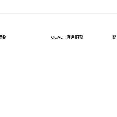
購物
COACH客戶服務
關
查詢
聯絡我們
公
導航
800-902-308
工
品
全
T