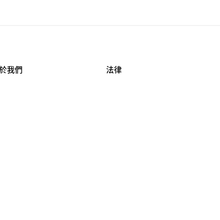
於我們
法律
司資料
使用條款
作機會
安全與隱私
牌保護
球商業誠信計畫
APESTRY