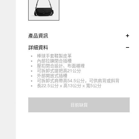
產品資訊
詳細資料
棒球手套鞣製皮革
內部拉鍊閉合插槽
壓扣閉合設計、布面襯裡
可拆卸式提把高21公分
外部開放式插槽
可拆卸式肩帶高54.5公分，可供肩背或斜背
長22.5公分 x 高13公分 x 寬5公分
目前缺貨