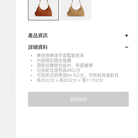
產品資訊
詳細資料
麂皮與棒球手套鞣製皮革
內部搭扣閉合插槽
頂部拉鍊閉合設計、布面襯裡
可拆卸式提把高28公分
可拆卸式肩帶高54.5公分，可供肩背或斜背
長30公分 x 高22公分 x 寬11.5公分
目前缺貨