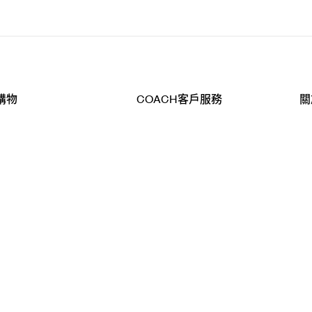
購物
COACH客戶服務
關
查詢
聯絡我們
公
導航
800-902-308
工
品
全
T