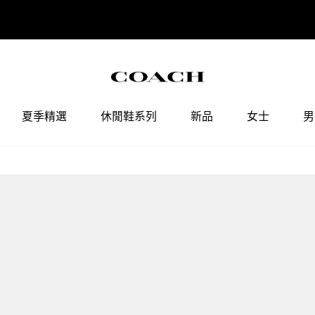
COACH會員權益調整通知
點擊查看
夏季精選
休閒鞋系列
新品
女士
男