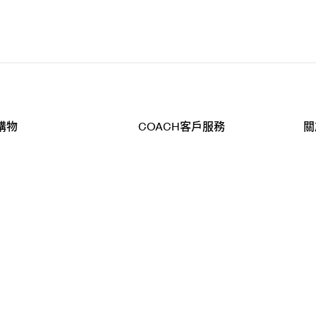
購物
COACH客戶服務
關
查詢
聯絡我們
公
導航
800-902-308
工
品
全
T