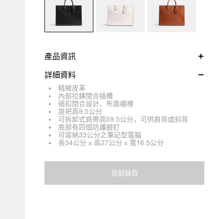
產品資訊
詳細資料
精緻皮革
內部拉鍊閉合插槽
磁扣閉合設計、布面襯裡
提把高9.5公分
可拆卸式肩帶高59.5公分，可供肩背或斜背
底部有四個防護腳釘
可容納33公分之筆記型電腦
長34公分 x 高27公分 x 寬16.5公分
目前缺貨