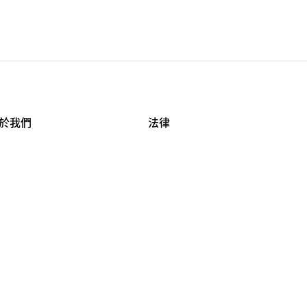
於我們
法律
司資料
使用條款
作機會
安全與隱私
牌保護
球商業誠信計畫
APESTRY