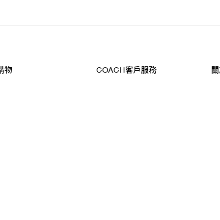
購物
COACH客戶服務
關
查詢
聯絡我們
公
導航
800-902-308
工
品
全
T