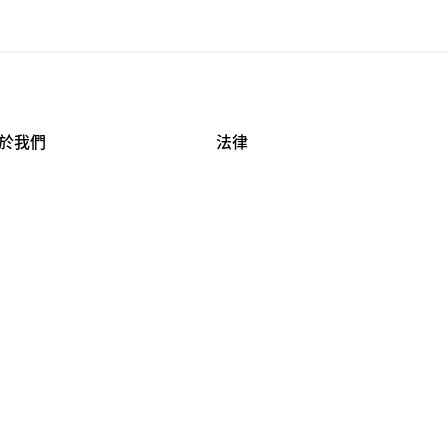
於我們
法律
司資料
使用條款
作機會
安全與隱私
牌保護
球商業誠信計畫
APESTRY