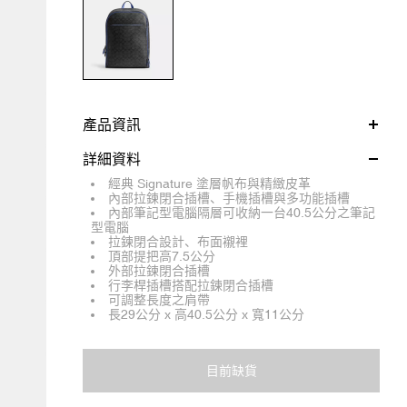
產品資訊
詳細資料
經典 Signature 塗層帆布與精緻皮革
內部拉鍊閉合插槽、手機插槽與多功能插槽
內部筆記型電腦隔層可收納一台40.5公分之筆記
型電腦
拉鍊閉合設計、布面襯裡
頂部提把高7.5公分
外部拉鍊閉合插槽
行李桿插槽搭配拉鍊閉合插槽
可調整長度之肩帶
長29公分 x 高40.5公分 x 寬11公分
目前缺貨