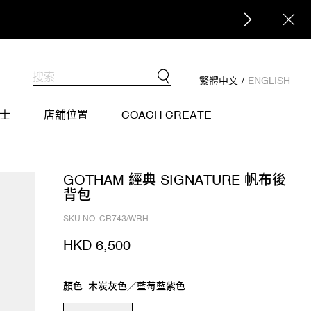
繁體中文
/
ENGLISH
士
店舖位置
COACH CREATE
GOTHAM 經典 SIGNATURE 帆布後
背包
SKU NO: CR743/WRH
HKD 6,500
顏色: 木炭灰色／藍莓藍紫色