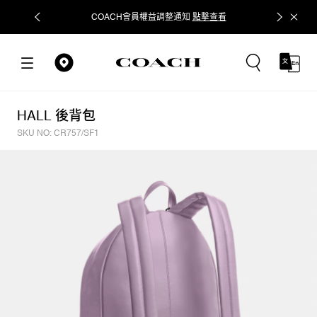
COACH會員權益調整通知
點擊查看
立即追蹤
HALL 後背包
SKU NO: CR757/SF1