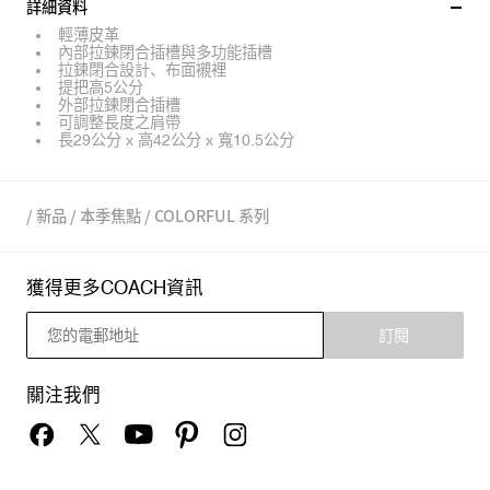
詳細資料
輕薄皮革
內部拉鍊閉合插槽與多功能插槽
拉鍊閉合設計、布面襯裡
提把高5公分
外部拉鍊閉合插槽
可調整長度之肩帶
長29公分 x 高42公分 x 寬10.5公分
/
新品
/
本季焦點
/
COLORFUL 系列
獲得更多COACH資訊
訂閱
關注我們