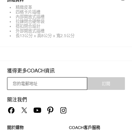
詳細資料
精緻皮革
四格卡片插槽
內部開放式插槽
拉鍊閉合硬幣袋
搭扣閉合設計
外部開放式插槽
長13公分 x 高8公分 x 寬2.5公分
獲得更多COACH資訊
訂閱
關注我們
關於購物
COACH客戶服務