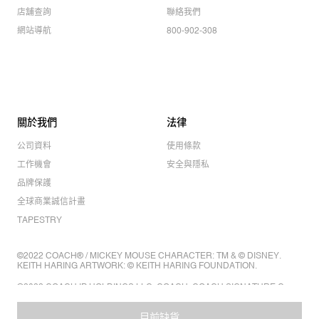
店舖查詢
聯絡我們
網站導航
800-902-308
關於我們
法律
公司資料
使用條款
工作機會
安全與隱私
品牌保護
全球商業誠信計畫
TAPESTRY
©2022 COACH® / MICKEY MOUSE CHARACTER: TM & © DISNEY.
KEITH HARING ARTWORK: © KEITH HARING FOUNDATION.
©2022 COACH IP HOLDINGS LLC. COACH, COACH SIGNATURE C
DESIGN, COACH & TAG DESIGN, COACH HORSE & CARRIAGE
DESIGN ARE REGISTERED TRADEMARKS OF COACH IP HOLDINGS
LLC.
目前缺貨