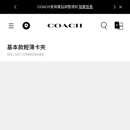
COACH會員權益調整通知
點擊查看
立即追蹤
基本款輕薄卡夾
SKU NO: CR990/B4/B5