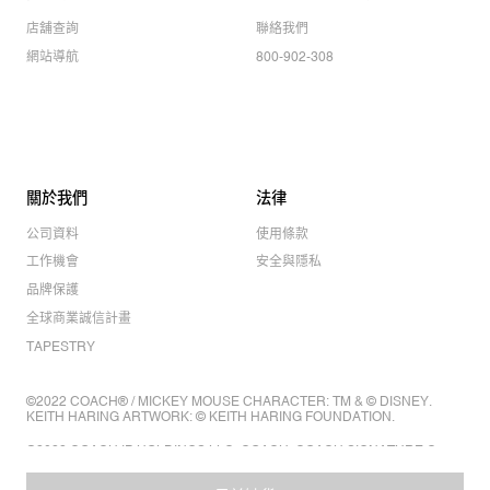
店舖查詢
聯絡我們
網站導航
800-902-308
關於我們
法律
公司資料
使用條款
工作機會
安全與隱私
品牌保護
全球商業誠信計畫
TAPESTRY
©2022 COACH® / MICKEY MOUSE CHARACTER: TM & © DISNEY.
KEITH HARING ARTWORK: © KEITH HARING FOUNDATION.
©2022 COACH IP HOLDINGS LLC. COACH, COACH SIGNATURE C
DESIGN, COACH & TAG DESIGN, COACH HORSE & CARRIAGE
DESIGN ARE REGISTERED TRADEMARKS OF COACH IP HOLDINGS