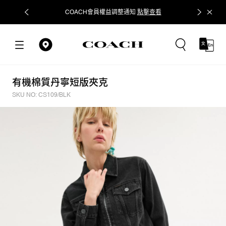
COACH會員權益調整通知
點擊查看
立即追蹤
有機棉質丹寧短版夾克
SKU NO: CS109/BLK