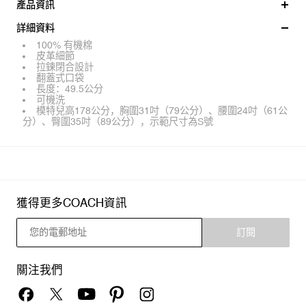
產品資訊
詳細資料
100% 有機棉
皮革細節
拉鍊閉合設計
翻蓋式口袋
長度：49.5公分
可機洗
模特兒高178公分，胸圍31吋（79公分）、腰圍24吋（61公
分）、臀圍35吋（89公分），示範尺寸為S號
獲得更多COACH資訊
訂閱
關注我們