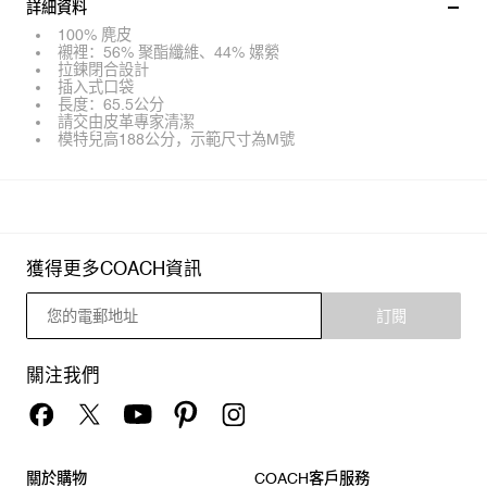
詳細資料
100% 麂皮
襯裡：56% 聚酯纖維、44% 嫘縈
拉鍊閉合設計
插入式口袋
長度：65.5公分
請交由皮革專家清潔
模特兒高188公分，示範尺寸為M號
獲得更多COACH資訊
訂閱
關注我們
關於購物
COACH客戶服務