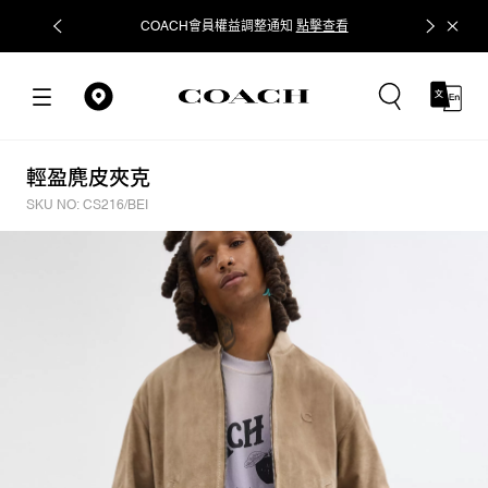
COACH會員權益調整通知
點擊查看
立即追蹤
輕盈麂皮夾克
SKU NO: CS216/BEI