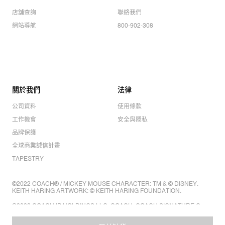
店舖查詢
聯絡我們
網站導航
800-902-308
關於我們
法律
公司資料
使用條款
工作機會
安全與隱私
品牌保護
全球商業誠信計畫
TAPESTRY
©2022 COACH® / MICKEY MOUSE CHARACTER: TM & © DISNEY.
KEITH HARING ARTWORK: © KEITH HARING FOUNDATION.
©2022 COACH IP HOLDINGS LLC. COACH, COACH SIGNATURE C
DESIGN, COACH & TAG DESIGN, COACH HORSE & CARRIAGE
DESIGN ARE REGISTERED TRADEMARKS OF COACH IP HOLDINGS