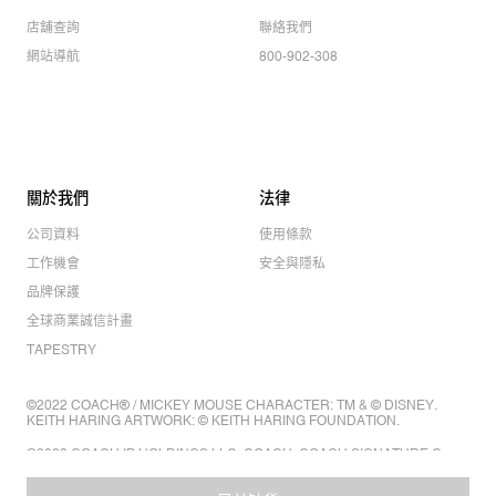
店舖查詢
聯絡我們
網站導航
800-902-308
關於我們
法律
公司資料
使用條款
工作機會
安全與隱私
品牌保護
全球商業誠信計畫
TAPESTRY
©2022 COACH® / MICKEY MOUSE CHARACTER: TM & © DISNEY.
KEITH HARING ARTWORK: © KEITH HARING FOUNDATION.
©2022 COACH IP HOLDINGS LLC. COACH, COACH SIGNATURE C
DESIGN, COACH & TAG DESIGN, COACH HORSE & CARRIAGE
DESIGN ARE REGISTERED TRADEMARKS OF COACH IP HOLDINGS