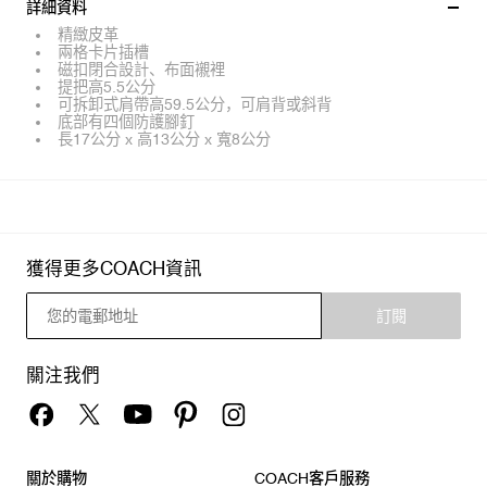
詳細資料
精緻皮革
兩格卡片插槽
磁扣閉合設計、布面襯裡
提把高5.5公分
可拆卸式肩帶高59.5公分，可肩背或斜背
底部有四個防護腳釘
長17公分 x 高13公分 x 寬8公分
獲得更多COACH資訊
訂閱
關注我們
關於購物
COACH客戶服務