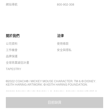
網站導航
800-902-308
關於我們
法律
公司資料
使用條款
工作機會
安全與隱私
品牌保護
全球商業誠信計畫
TAPESTRY
©2022 COACH® / MICKEY MOUSE CHARACTER: TM & © DISNEY.
KEITH HARING ARTWORK: © KEITH HARING FOUNDATION.
©2022 COACH IP HOLDINGS LLC. COACH, COACH SIGNATURE C
DESIGN, COACH & TAG DESIGN, COACH HORSE & CARRIAGE
DESIGN ARE REGISTERED TRADEMARKS OF COACH IP HOLDINGS
LLC.
目前缺貨