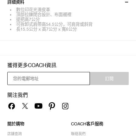
詳細資料
數位印花光滑皮革
頂部拉鍊閉合設計、布面襯裡
提把高7公分
可拆卸式肩帶高54.5公分，可肩背或斜背
長15.5公分 x 高7公分 x 寬6公分
獲得更多COACH資訊
訂閱
關注我們
關於購物
COACH客戶服務
店舖查詢
聯絡我們