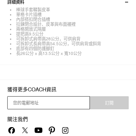
詳細資料
棒球手套鞣製皮革
單格卡片插槽
內部搭扣閉合插槽
拉鍊閉合設計、皮革與布面襯裡
兩格開放式隔層
提把高9.5公分
可拆卸式肩帶高28公分，可供肩背
可拆卸式長肩帶高54.5公分，可供肩背或斜背
底部有四個防護腳釘
長26公分 x 高13.5公分 x 寬10公分
獲得更多COACH資訊
訂閱
關注我們