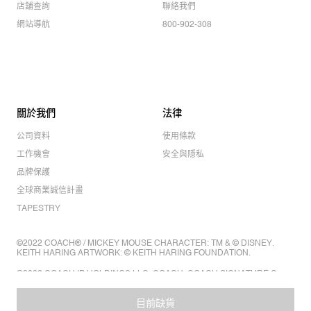
店舖查詢
聯絡我們
網站導航
800-902-308
關於我們
法律
公司資料
使用條款
工作機會
安全與隱私
品牌保護
全球商業誠信計畫
TAPESTRY
©2022 COACH® / MICKEY MOUSE CHARACTER: TM & © DISNEY.
KEITH HARING ARTWORK: © KEITH HARING FOUNDATION.
©2022 COACH IP HOLDINGS LLC. COACH, COACH SIGNATURE C
DESIGN, COACH & TAG DESIGN, COACH HORSE & CARRIAGE
DESIGN ARE REGISTERED TRADEMARKS OF COACH IP HOLDINGS
LLC.
目前缺貨