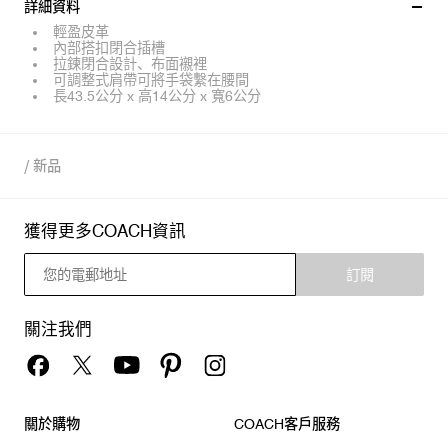
詳細資料
輕盈皮革
內部搭扣閉合插槽
拉鍊閉合設計、布面襯裡
可調整式肩帶可將手袋繫在腰間
長43.5公分 x 高14公分 x 寬6公分
/
新品
獲得更多COACH資訊
訂閱
關注我們
關於購物
COACH客戶服務