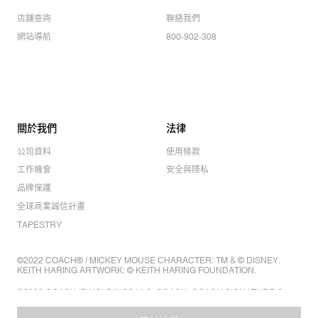
店舖查詢
聯絡我們
網站導航
800-902-308
關於我們
法律
公司資料
使用條款
工作機會
安全與隱私
品牌保護
全球商業誠信計畫
TAPESTRY
©2022 COACH® / MICKEY MOUSE CHARACTER: TM & © DISNEY.
KEITH HARING ARTWORK: © KEITH HARING FOUNDATION.
©2022 COACH IP HOLDINGS LLC. COACH, COACH SIGNATURE C
DESIGN, COACH & TAG DESIGN, COACH HORSE & CARRIAGE
DESIGN ARE REGISTERED TRADEMARKS OF COACH IP HOLDINGS