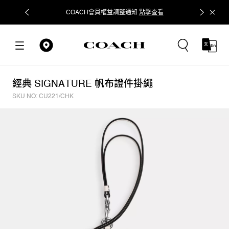
COACH會員權益調整通知
點擊查看
立即追蹤
經典 SIGNATURE 帆布證件掛繩
SKU NO: CU221/CHK