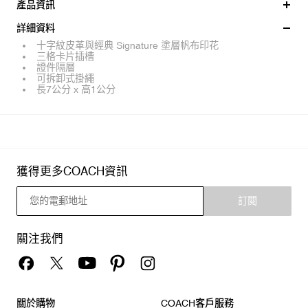
產品資訊
詳細資料
十字紋皮革與經典 Signature 塗層帆布印花
三格卡片插槽
證件隔層
可拆卸式掛繩
長7公分 x 高1公分
獲得更多COACH資訊
訂閱
關注我們
關於購物
COACH客戶服務