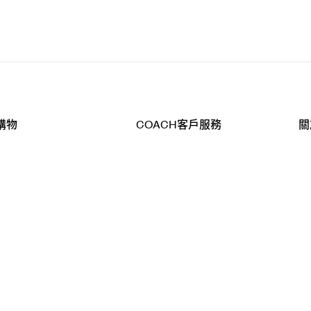
購物
COACH客戶服務
關
查詢
聯絡我們
公
導航
800-902-308
工
品
全
T