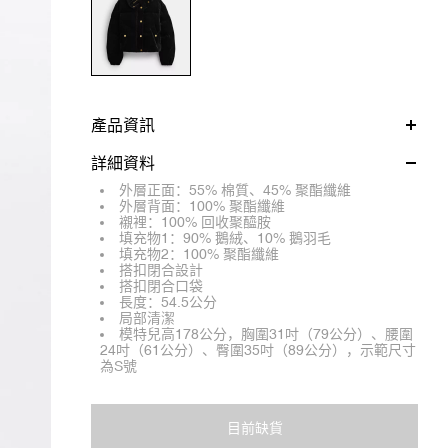
產品資訊
詳細資料
外層正面：55% 棉質、45% 聚酯纖維
外層背面：100% 聚酯纖維
襯裡：100% 回收聚醯胺
填充物1：90% 鵝絨、10% 鵝羽毛
填充物2：100% 聚酯纖維
搭扣閉合設計
搭扣閉合口袋
長度：54.5公分
局部清潔
模特兒高178公分，胸圍31吋（79公分）、腰圍
24吋（61公分）、臀圍35吋（89公分），示範尺寸
為S號
目前缺貨