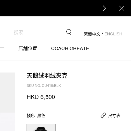
繁體中文
/
ENGLISH
士
店舖位置
COACH CREATE
天鵝絨羽絨夾克
SKU NO: CU415/BLK
HKD 6,500
尺寸表
顏色: 黑色