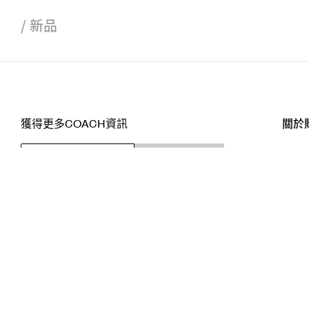
/
新品
獲得更多COACH資訊
關於
訂閱
店舖
網站
關注我們