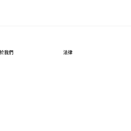
於我們
法律
司資料
使用條款
作機會
安全與隱私
牌保護
球商業誠信計畫
APESTRY