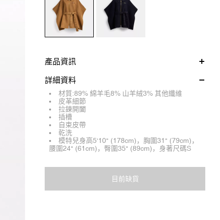
產品資訊
詳細資料
材質:89% 綿羊毛8% 山羊絨3% 其他纖維
皮革細節
拉鍊開闔
插槽
自束皮帶
乾洗
模特兒身高5'10" (178cm)，胸圍31" (79cm)，
腰圍24" (61cm)，臀圍35" (89cm)，身著尺碼S
目前缺貨