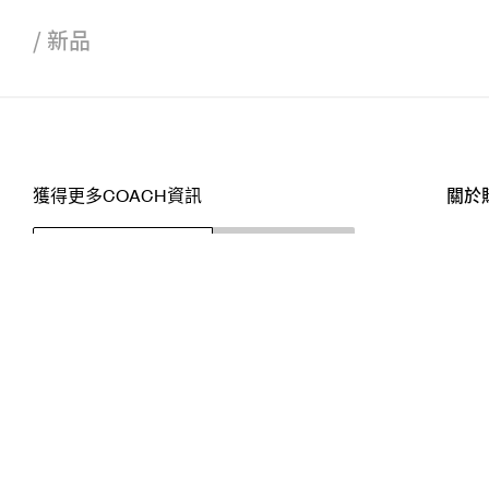
/
新品
獲得更多COACH資訊
關於
訂閱
店舖
網站
關注我們