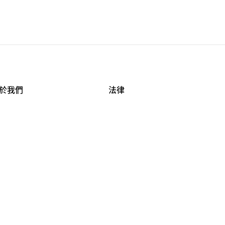
於我們
法律
司資料
使用條款
作機會
安全與隱私
牌保護
球商業誠信計畫
APESTRY