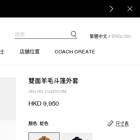
繁體中文
/
ENGLISH
士
店舖位置
COACH CREATE
雙面羊毛斗篷外套
SKU NO: CU420/CAM
HKD 9,950
尺寸表
顏色: 駝色