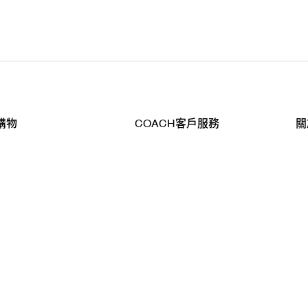
購物
COACH客戶服務
關
查詢
聯絡我們
公
導航
800-902-308
工
品
全
T