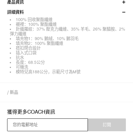
產品資訊
詳細資料
100% 回收聚酯纖維
襯裡：100% 聚酯纖維
針織羅紋：37% 壓克力纖維、35% 羊毛、26% 聚醯胺、2%
彈力纖維
填充物1：90% 鵝絨、10% 鵝羽毛
填充物2：100% 聚酯纖維
搭扣閉合設計
插入式口袋
抗水
長度：68.5公分
可機洗
模特兒高188公分，示範尺寸為M號
/
新品
獲得更多COACH資訊
訂閱