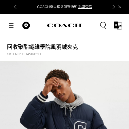
COACH會員權益調整通知
點擊查看
立即追蹤
回收聚酯纖維學院風羽絨夾克
SKU NO: CU450/B5H