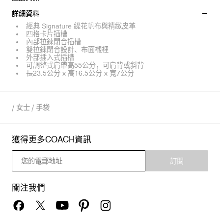
詳細資料
經典 Signature 緹花帆布與精緻皮革
四格卡片插槽
內部拉鍊閉合插槽
雙拉鍊閉合設計、布面襯裡
外部插入式插槽
可調整式肩帶高55公分，可肩背或斜背
長23.5公分 x 高16.5公分 x 寬7公分
/
女士
/
手袋
獲得更多COACH資訊
訂閱
關注我們