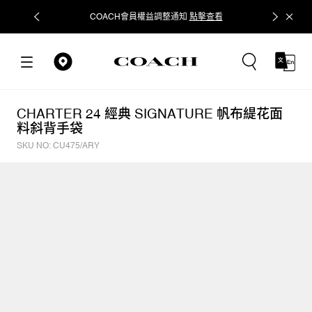
COACH會員權益調整通知
點擊查看
立即追蹤
CHARTER 24 經典 SIGNATURE 帆布緹花面
料斜背手袋
SKU NO: CU475/ARY