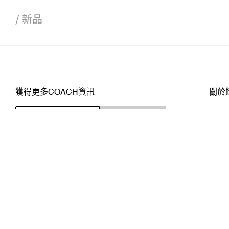
/
新品
獲得更多COACH資訊
關於
訂閱
店舖
網站
關注我們