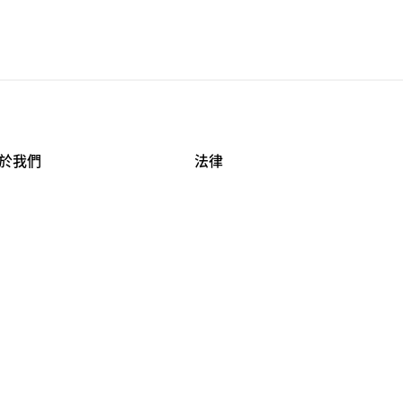
於我們
法律
司資料
使用條款
作機會
安全與隱私
牌保護
球商業誠信計畫
APESTRY