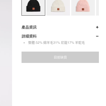
產品資訊
詳細資料
整體:52% 綿羊毛31% 尼龍17% 羊駝毛
目前缺貨