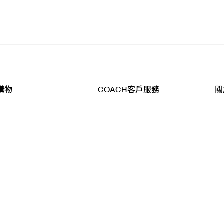
購物
COACH客戶服務
關
查詢
聯絡我們
公
導航
800-902-308
工
品
全
T