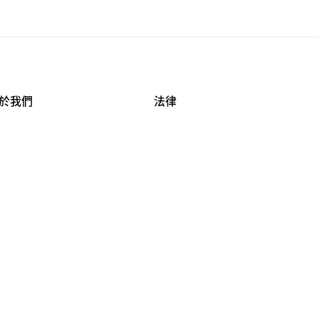
於我們
法律
司資料
使用條款
作機會
安全與隱私
牌保護
球商業誠信計畫
APESTRY