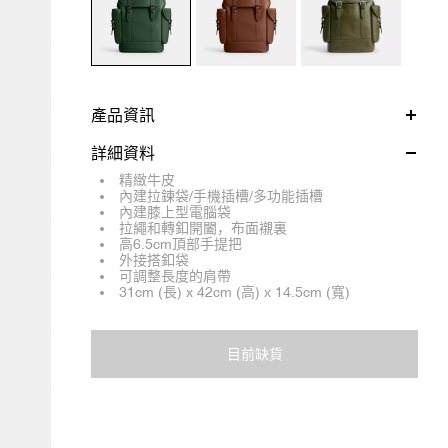
產品資訊
詳細資料
精緻牛皮
內建拉鍊袋/手機插槽/多功能插槽
內建膝上型電腦袋
拉繩和轉釦開闔，布面襯裏
高6.5cm頂部手提把
外接搭釦袋
可調整長度的肩帶
31cm (長) x 42cm (高) x 14.5cm (寬)
目前缺貨