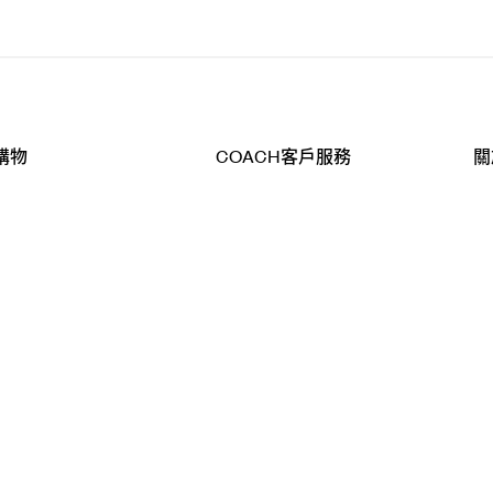
購物
COACH客戶服務
關
查詢
聯絡我們
公
導航
800-902-308
工
品
全
T