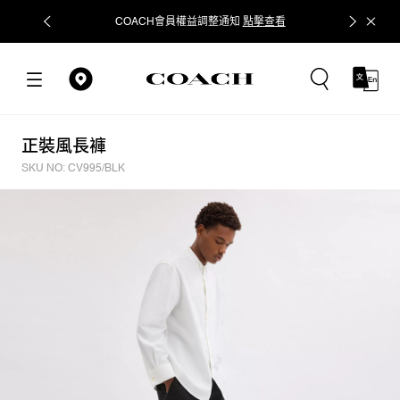
COACH會員權益調整通知
點擊查看
立即追蹤
正裝風長褲
SKU NO: CV995/BLK