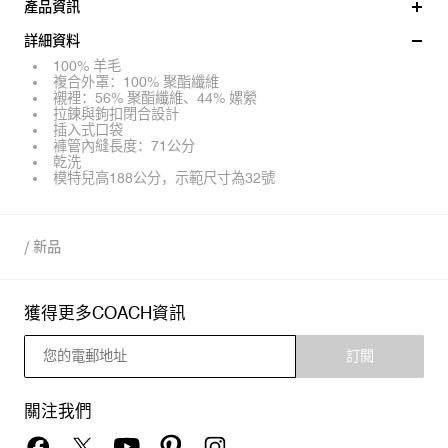
產品資訊
詳細資料
100% 羊毛
複合外罩：100% 聚酯纖維
襯裡：56% 聚酯纖維、44% 嫘縈
拉鍊與鉤扣閉合設計
插入式口袋
褲管內縫長度：71公分
乾洗
模特兒高188公分，示範尺寸為32號
/
新品
獲得更多COACH資訊
訂閱
關注我們