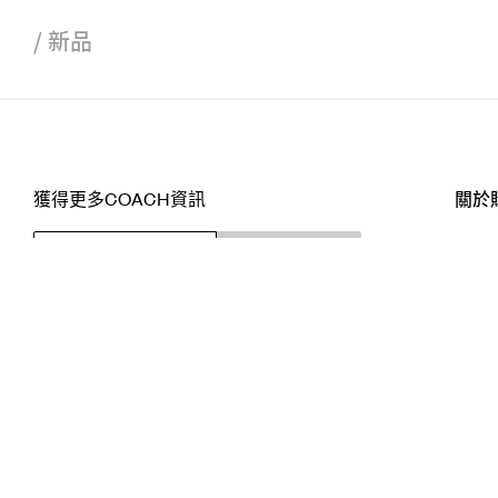
/
新品
獲得更多COACH資訊
關於
訂閱
店舖
網站
關注我們