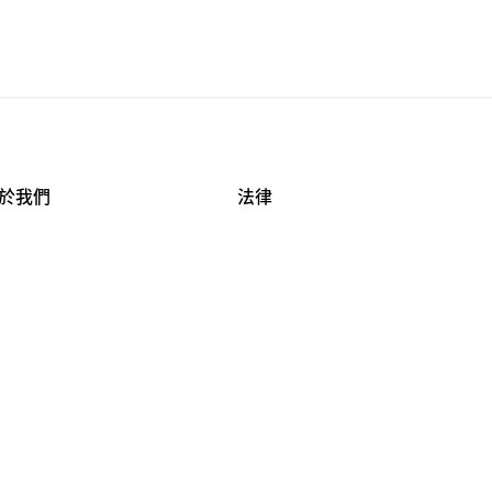
於我們
法律
司資料
使用條款
作機會
安全與隱私
牌保護
球商業誠信計畫
APESTRY