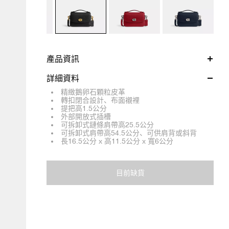
產品資訊
詳細資料
精緻鵝卵石顆粒皮革
轉扣閉合設計、布面襯裡
提把高1.5公分
外部開放式插槽
可拆卸式鏈條肩帶高25.5公分
可拆卸式肩帶高54.5公分、可供肩背或斜背
長16.5公分 x 高11.5公分 x 寬6公分
目前缺貨