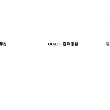
購物
COACH客戶服務
關
查詢
聯絡我們
公
導航
800-902-308
工
品
全
T