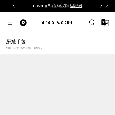
COACH會員權益調整通知
點擊查看
立即追蹤
絎縫手包
SKU NO: CW583/LHVDQ