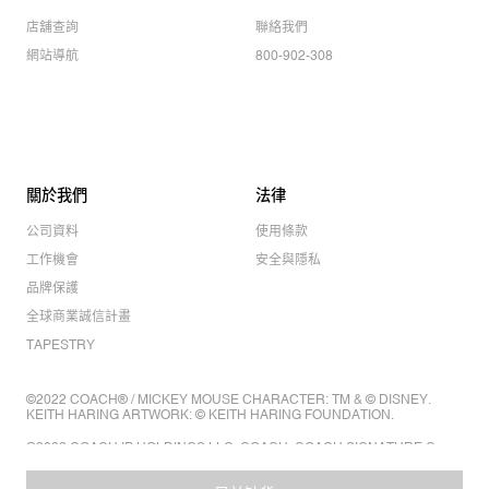
店舖查詢
聯絡我們
網站導航
800-902-308
關於我們
法律
公司資料
使用條款
工作機會
安全與隱私
品牌保護
全球商業誠信計畫
TAPESTRY
©2022 COACH® / MICKEY MOUSE CHARACTER: TM & © DISNEY.
KEITH HARING ARTWORK: © KEITH HARING FOUNDATION.
©2022 COACH IP HOLDINGS LLC. COACH, COACH SIGNATURE C
DESIGN, COACH & TAG DESIGN, COACH HORSE & CARRIAGE
DESIGN ARE REGISTERED TRADEMARKS OF COACH IP HOLDINGS