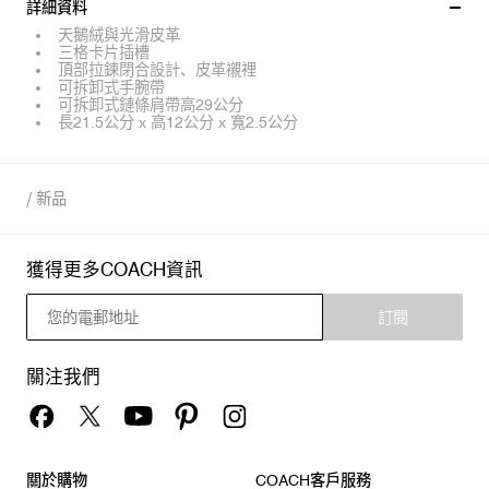
詳細資料
天鵝絨與光滑皮革
三格卡片插槽
頂部拉鍊閉合設計、皮革襯裡
可拆卸式手腕帶
可拆卸式鏈條肩帶高29公分
長21.5公分 x 高12公分 x 寬2.5公分
/
新品
獲得更多COACH資訊
訂閱
關注我們
關於購物
COACH客戶服務