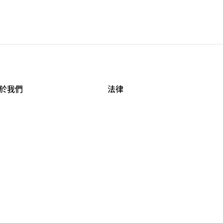
於我們
法律
司資料
使用條款
作機會
安全與隱私
牌保護
球商業誠信計畫
APESTRY