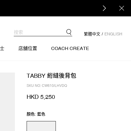
繁體中文
/
ENGLISH
士
店舖位置
COACH CREATE
TABBY 絎縫後背包
SKU NO: CW610/LHVDQ
HKD 5,250
顏色: 藍色