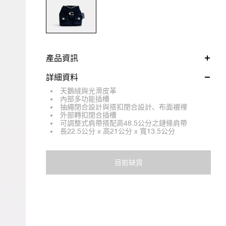
產品資訊
詳細資料
天鵝絨與光滑皮革
內部多功能插槽
抽繩閉合設計與搭扣閉合設計、布面襯裡
外部轉扣閉合插槽
可調整式肩帶搭配高48.5公分之鏈條肩帶
長22.5公分 x 高21公分 x 寬13.5公分
目前缺貨