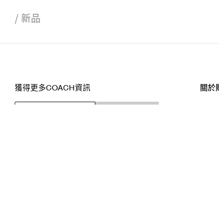
/
新品
獲得更多COACH資訊
關於
訂閱
店舖
網站
關注我們