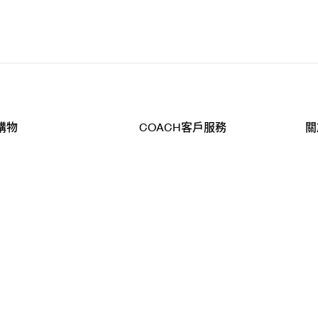
購物
COACH客戶服務
關
查詢
聯絡我們
公
導航
800-902-308
工
品
全
T