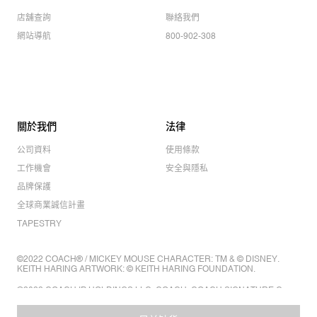
店舖查詢
聯絡我們
網站導航
800-902-308
關於我們
法律
公司資料
使用條款
工作機會
安全與隱私
品牌保護
全球商業誠信計畫
TAPESTRY
©2022 COACH® / MICKEY MOUSE CHARACTER: TM & © DISNEY.
KEITH HARING ARTWORK: © KEITH HARING FOUNDATION.
©2022 COACH IP HOLDINGS LLC. COACH, COACH SIGNATURE C
DESIGN, COACH & TAG DESIGN, COACH HORSE & CARRIAGE
DESIGN ARE REGISTERED TRADEMARKS OF COACH IP HOLDINGS