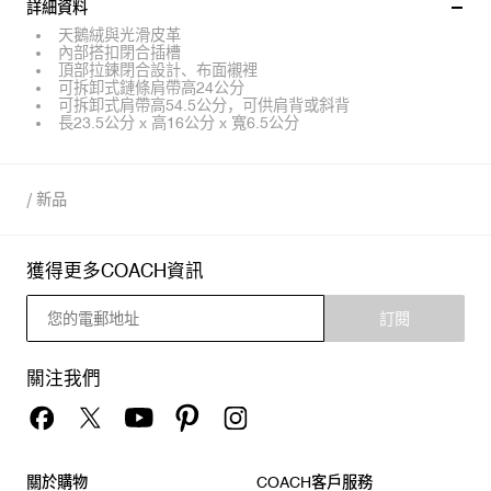
詳細資料
天鵝絨與光滑皮革
內部搭扣閉合插槽
頂部拉鍊閉合設計、布面襯裡
可拆卸式鏈條肩帶高24公分
可拆卸式肩帶高54.5公分，可供肩背或斜背
長23.5公分 x 高16公分 x 寬6.5公分
/
新品
獲得更多COACH資訊
訂閱
關注我們
關於購物
COACH客戶服務