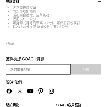
詳細資料
天然顆粒紋皮革
內部多功能插槽
磁扣閉合插槽、皮革襯裡
提把高18.5公分
可拆卸式鏈條肩帶高61公分、可供肩背或斜背
長23.5公分 x 高18.5公分 x 寬7.5公分
/
新品
獲得更多COACH資訊
訂閱
關注我們
關於購物
COACH客戶服務