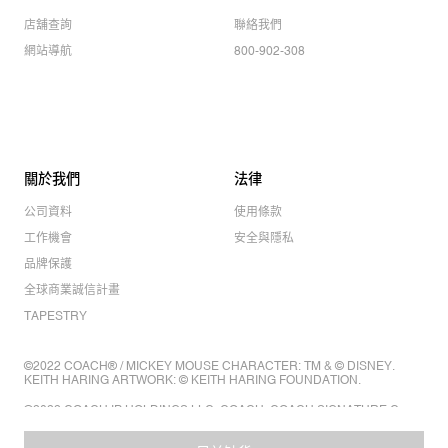
店舖查詢
聯絡我們
網站導航
800-902-308
關於我們
法律
公司資料
使用條款
工作機會
安全與隱私
品牌保護
全球商業誠信計畫
TAPESTRY
©2022 COACH® / MICKEY MOUSE CHARACTER: TM & © DISNEY.
KEITH HARING ARTWORK: © KEITH HARING FOUNDATION.
©2022 COACH IP HOLDINGS LLC. COACH, COACH SIGNATURE C
DESIGN, COACH & TAG DESIGN, COACH HORSE & CARRIAGE
DESIGN ARE REGISTERED TRADEMARKS OF COACH IP HOLDINGS