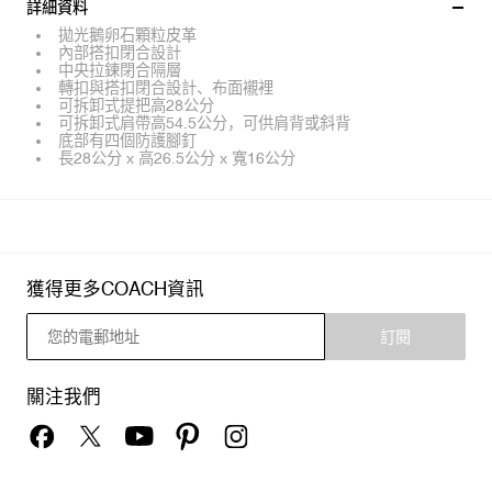
詳細資料
拋光鵝卵石顆粒皮革
內部搭扣閉合設計
中央拉鍊閉合隔層
轉扣與搭扣閉合設計、布面襯裡
可拆卸式提把高28公分
可拆卸式肩帶高54.5公分，可供肩背或斜背
底部有四個防護腳釘
長28公分 x 高26.5公分 x 寬16公分
獲得更多COACH資訊
訂閱
關注我們