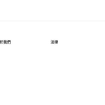
於我們
法律
司資料
使用條款
作機會
安全與隱私
牌保護
球商業誠信計畫
APESTRY