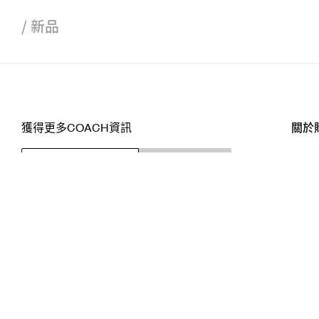
/
新品
獲得更多COACH資訊
關於
訂閱
店舖
網站
關注我們