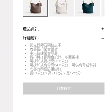
產品資訊
詳細資料
拋光鵝卵石顆粒皮革
內部搭扣閉合設計
中央拉鍊閉合隔層
轉扣與搭扣閉合設計、布面襯裡
可拆卸式提把高22.5公分
可拆卸式肩帶高54.5公分，可供肩背或斜背
底部有四個防護腳釘
長21公分 x 高21公分 x 寬12公分
目前缺貨