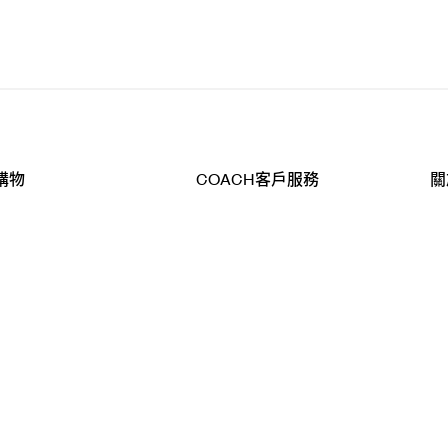
購物
COACH客戶服務
關
查詢
聯絡我們
公
導航
800-902-308
工
品
全
T