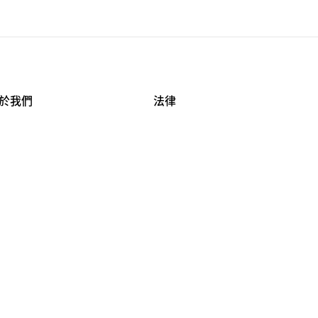
於我們
法律
司資料
使用條款
作機會
安全與隱私
牌保護
球商業誠信計畫
APESTRY