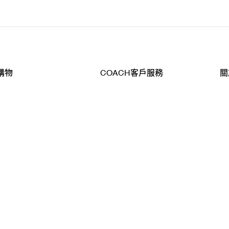
購物
COACH客戶服務
關
查詢
聯絡我們
公
導航
800-902-308
工
品
全
T