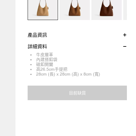
產品資訊
詳細資料
牛皮層革
內建搭釦袋
磁釦開闔
高26.5cm手提把
28cm (長) x 28cm (高) x 8cm (寬)
目前缺貨