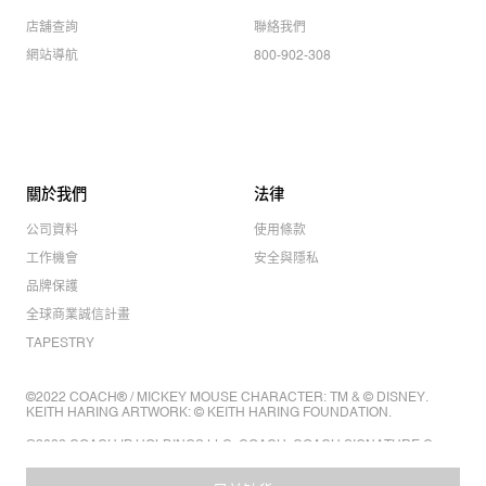
店舖查詢
聯絡我們
網站導航
800-902-308
關於我們
法律
公司資料
使用條款
工作機會
安全與隱私
品牌保護
全球商業誠信計畫
TAPESTRY
©2022 COACH® / MICKEY MOUSE CHARACTER: TM & © DISNEY.
KEITH HARING ARTWORK: © KEITH HARING FOUNDATION.
©2022 COACH IP HOLDINGS LLC. COACH, COACH SIGNATURE C
DESIGN, COACH & TAG DESIGN, COACH HORSE & CARRIAGE
DESIGN ARE REGISTERED TRADEMARKS OF COACH IP HOLDINGS