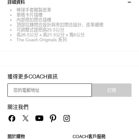
詳細資料
棒球手套鞣製皮革
單格卡片插槽
內部搭扣閉合插槽
頂部拉鍊閉合設計與夾扣閉合設計、皮革襯裡
可調整式提把高25.5公分
長26.5公分 x 高21.5公分 x 寬6公分
The Coach Originals 系列
獲得更多COACH資訊
訂閱
關注我們
關於購物
COACH客戶服務