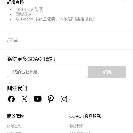
詳細資料
100% UV 防護
漸變鏡片
以 Coach 眼鏡盒包裝，內附超細纖維拭鏡布
/
新品
獲得更多COACH資訊
訂閱
關注我們
關於購物
COACH客戶服務
店舖查詢
聯絡我們