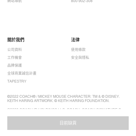
網站導航
800-902-308
關於我們
法律
公司資料
使用條款
工作機會
安全與隱私
品牌保護
全球商業誠信計畫
TAPESTRY
©2022 COACH® / MICKEY MOUSE CHARACTER: TM & © DISNEY.
KEITH HARING ARTWORK: © KEITH HARING FOUNDATION.
©2022 COACH IP HOLDINGS LLC. COACH, COACH SIGNATURE C
DESIGN, COACH & TAG DESIGN, COACH HORSE & CARRIAGE
DESIGN ARE REGISTERED TRADEMARKS OF COACH IP HOLDINGS
LLC.
目前缺貨