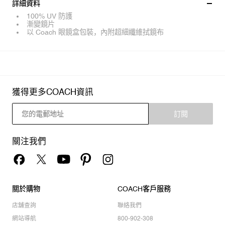
詳細資料
100% UV 防護
漸變鏡片
以 Coach 眼鏡盒包裝，內附超細纖維拭鏡布
獲得更多COACH資訊
訂閱
關注我們
關於購物
COACH客戶服務
店舖查詢
聯絡我們
網站導航
800-902-308