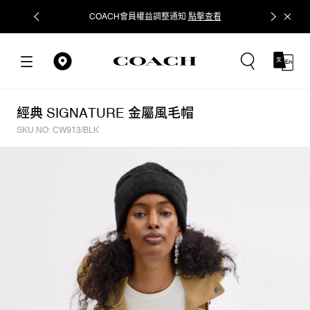
COACH會員權益調整通知
點擊查看
立即追蹤
經典 SIGNATURE 金屬風毛帽
SKU NO: CW913/BLK