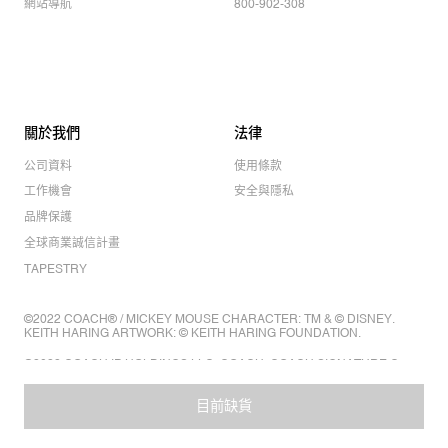
網站導航
800-902-308
關於我們
法律
公司資料
使用條款
工作機會
安全與隱私
品牌保護
全球商業誠信計畫
TAPESTRY
©2022 COACH® / MICKEY MOUSE CHARACTER: TM & © DISNEY.
KEITH HARING ARTWORK: © KEITH HARING FOUNDATION.
©2022 COACH IP HOLDINGS LLC. COACH, COACH SIGNATURE C
DESIGN, COACH & TAG DESIGN, COACH HORSE & CARRIAGE
DESIGN ARE REGISTERED TRADEMARKS OF COACH IP HOLDINGS
目前缺貨
LLC.