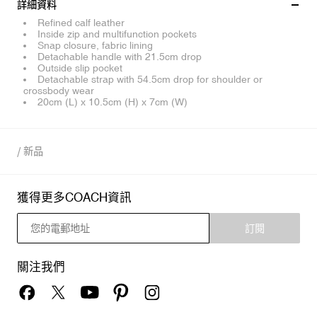
詳細資料
Refined calf leather
Inside zip and multifunction pockets
Snap closure, fabric lining
Detachable handle with 21.5cm drop
Outside slip pocket
Detachable strap with 54.5cm drop for shoulder or
crossbody wear
20cm (L) x 10.5cm (H) x 7cm (W)
/
新品
獲得更多COACH資訊
訂閱
關注我們