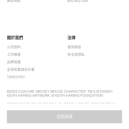
網站導航
800-902-308
關於我們
法律
公司資料
使用條款
工作機會
安全與隱私
品牌保護
全球商業誠信計畫
TAPESTRY
©2022 COACH® / MICKEY MOUSE CHARACTER: TM & © DISNEY.
KEITH HARING ARTWORK: © KEITH HARING FOUNDATION.
©2022 COACH IP HOLDINGS LLC. COACH, COACH SIGNATURE C
DESIGN, COACH & TAG DESIGN, COACH HORSE & CARRIAGE
DESIGN ARE REGISTERED TRADEMARKS OF COACH IP HOLDINGS
LLC.
目前缺貨