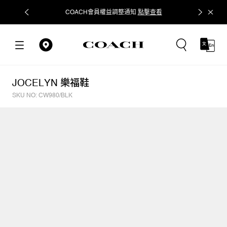
COACH會員權益調整通知
點擊查看
立即追蹤
JOCELYN 樂福鞋
SKU NO: CW980/BLK