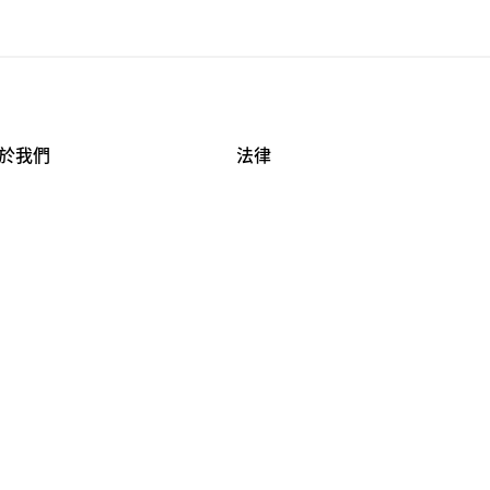
於我們
法律
司資料
使用條款
作機會
安全與隱私
牌保護
球商業誠信計畫
APESTRY