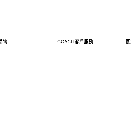
購物
COACH客戶服務
關
查詢
聯絡我們
公
導航
800-902-308
工
品
全
T