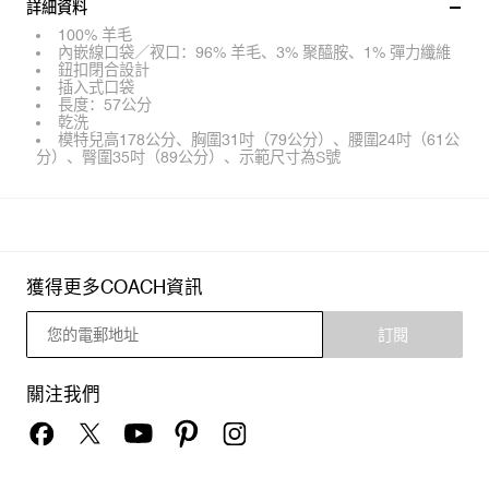
詳細資料
100% 羊毛
內嵌線口袋／衩口：96% 羊毛、3% 聚醯胺、1% 彈力纖維
鈕扣閉合設計
插入式口袋
長度：57公分
乾洗
模特兒高178公分、胸圍31吋（79公分）、腰圍24吋（61公
分）、臀圍35吋（89公分）、示範尺寸為S號
獲得更多COACH資訊
訂閱
關注我們