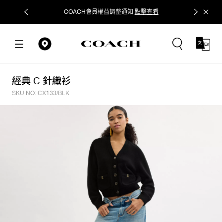
COACH會員權益調整通知
點擊查看
立即追蹤
經典 C 針織衫
SKU NO: CX133/BLK