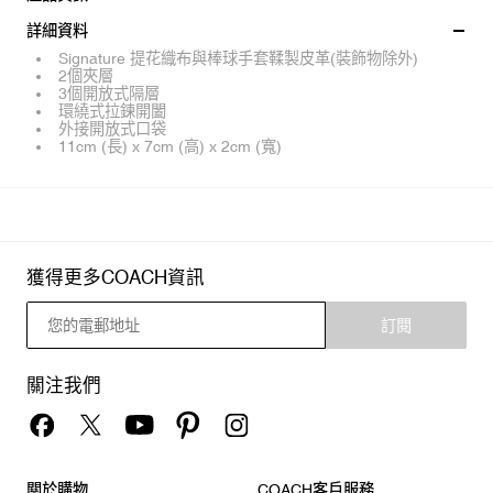
詳細資料
Signature 提花織布與棒球手套鞣製皮革(裝飾物除外)
2個夾層
3個開放式隔層
環繞式拉鍊開闔
外接開放式口袋
11cm (長) x 7cm (高) x 2cm (寬)
獲得更多COACH資訊
訂閱
關注我們
關於購物
COACH客戶服務