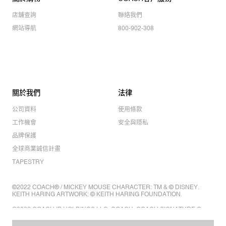
店舖查詢
聯絡我們
網站導航
800-902-308
關於我們
法律
公司資料
使用條款
工作機會
安全與隱私
品牌保護
全球商業誠信計畫
TAPESTRY
©2022 COACH® / MICKEY MOUSE CHARACTER: TM & © DISNEY.
KEITH HARING ARTWORK: © KEITH HARING FOUNDATION.
©2022 COACH IP HOLDINGS LLC. COACH, COACH SIGNATURE C
DESIGN, COACH & TAG DESIGN, COACH HORSE & CARRIAGE
DESIGN ARE REGISTERED TRADEMARKS OF COACH IP HOLDINGS