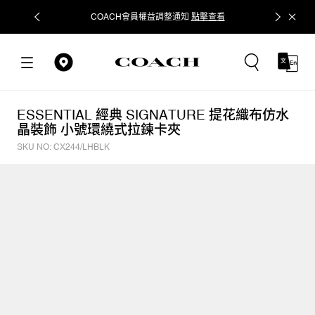
COACH會員權益調整通知
點擊查看
立即追蹤
ESSENTIAL 經典 SIGNATURE 提花織布仿水
晶裝飾 小號環繞式拉鍊卡夾
SKU NO: CX244/LHBLK