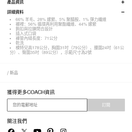
產品資訊
詳細資料
66% 羊毛、28% 嫘縈、5% 聚醯胺、1% 彈力纖維
襯裡：56% 循環再利用聚酯纖維、44% 嫘縈
鉤扣與拉鍊閉合設計
插入式口袋
褲管內縫長度：71公分
乾洗
模特兒高178公分，胸圍31吋（79公分）、腰圍24吋（61公
分）、臀圍35吋（89公分），示範尺寸為2號
/
新品
獲得更多COACH資訊
訂閱
關注我們