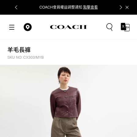
COACH會員權益調整通知
點擊查看
立即追蹤
羊毛長褲
SKU NO: CX303/MYB