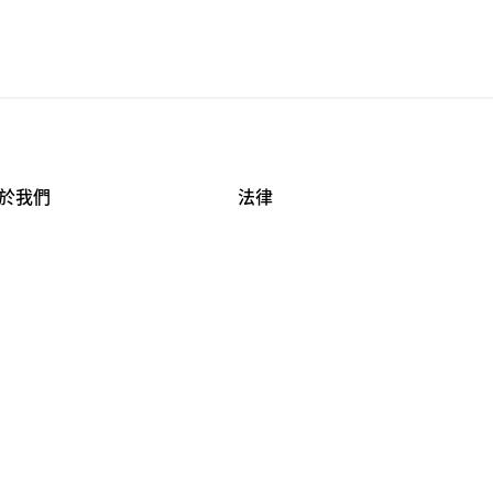
於我們
法律
司資料
使用條款
作機會
安全與隱私
牌保護
球商業誠信計畫
APESTRY