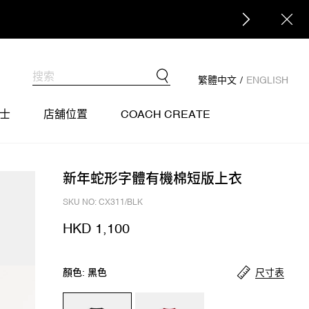
繁體中文
/
ENGLISH
士
店舖位置
COACH CREATE
新年蛇形字體有機棉短版上衣
SKU NO: CX311/BLK
HKD 1,100
尺寸表
顏色: 黑色