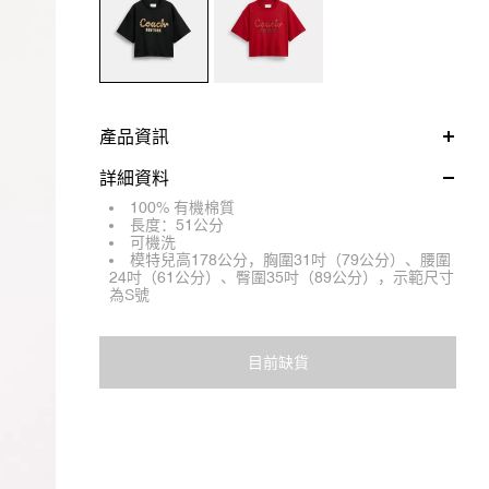
產品資訊
詳細資料
100% 有機棉質
長度：51公分
可機洗
模特兒高178公分，胸圍31吋（79公分）、腰圍
24吋（61公分）、臀圍35吋（89公分），示範尺寸
為S號
目前缺貨