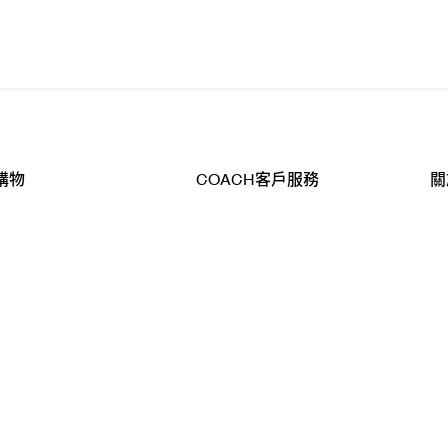
購物
COACH客戶服務
關
查詢
聯絡我們
公
導航
800-902-308
工
品
全
T