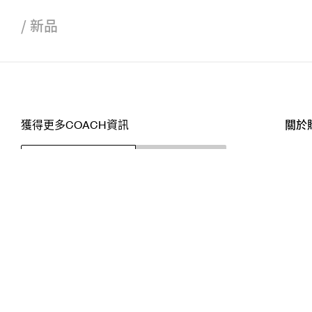
/
新品
獲得更多COACH資訊
關於
訂閱
店舖
網站
關注我們