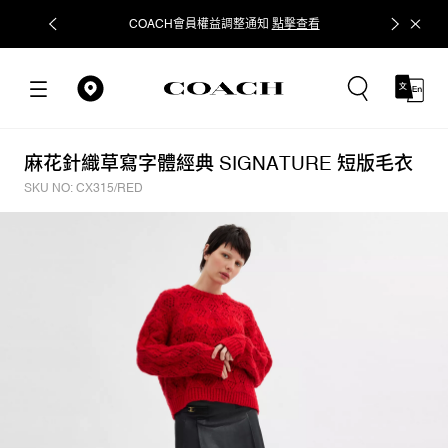
COACH會員權益調整通知
點擊查看
立即追蹤
麻花針織草寫字體經典 SIGNATURE 短版毛衣
SKU NO: CX315/RED