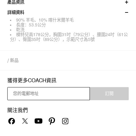
產品資訊
詳細資料
90% 羊毛、10% 喀什米爾羊毛
長度：53.5公分
乾洗
模特兒高178公分，胸圍31吋（79公分）、腰圍24吋（61公
分）、臀圍35吋（89公分），示範尺寸為S號
/
新品
獲得更多COACH資訊
訂閱
關注我們