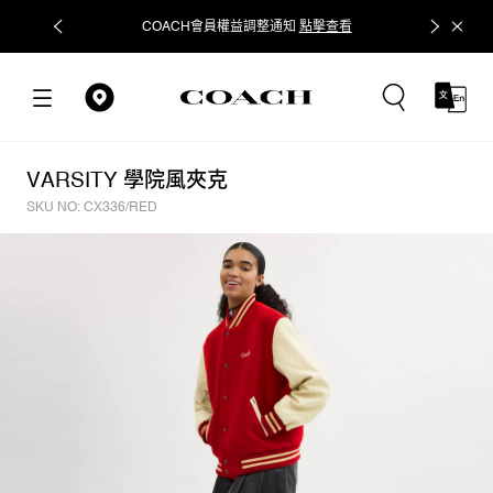
COACH會員權益調整通知
點擊查看
立即追蹤
VARSITY 學院風夾克
SKU NO: CX336/RED