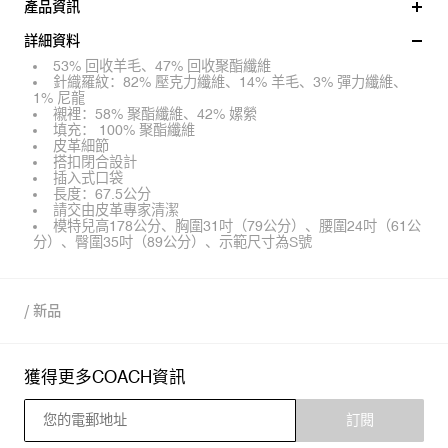
產品資訊
詳細資料
53% 回收羊毛、47% 回收聚酯纖維
針織羅紋：82% 壓克力纖維、14% 羊毛、3% 彈力纖維、
1% 尼龍
襯裡：58% 聚酯纖維、42% 嫘縈
填充： 100% 聚酯纖維
皮革細節
搭扣閉合設計
插入式口袋
長度：67.5公分
請交由皮革專家清潔
模特兒高178公分、胸圍31吋（79公分）、腰圍24吋（61公
分）、臀圍35吋（89公分）、示範尺寸為S號
/
新品
獲得更多COACH資訊
訂閱